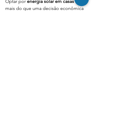
Optar por 
energia solar em casas
 é 
mais do que uma decisão econômica 
— é uma escolha alinhada com o 
futuro. Em um cenário de crise hídrica, 
aumento de tarifas e mudanças 
climáticas, cada imóvel autossuficiente 
representa um avanço na luta por um 
planeta mais equilibrado.
construção sustentável
energia solar em casas
energia fotovoltaica
painel solar residencial
economia de energia
Construção
Planejamento
Planejamento de obras