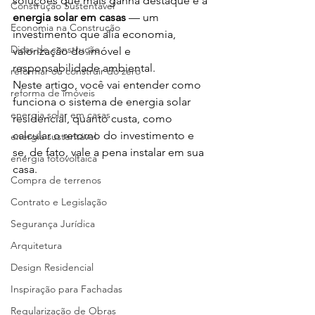
soluções que mais ganha destaque é a 
Construção Sustentável
energia solar em casas
 — um 
Economia na Construção
investimento que alia economia, 
Dicas de construção
valorização do imóvel e 
responsabilidade ambiental.
reformar ou construir do zero
Neste artigo, você vai entender como 
reforma de imóveis
funciona o sistema de energia solar 
energia solar em casas
residencial, quanto custa, como 
calcular o retorno do investimento e 
energia sustentável
se, de fato, vale a pena instalar em sua 
energia fotovoltaica
casa.
Compra de terrenos
Contrato e Legislação
Segurança Jurídica
Arquitetura
Design Residencial
Inspiração para Fachadas
Regularização de Obras