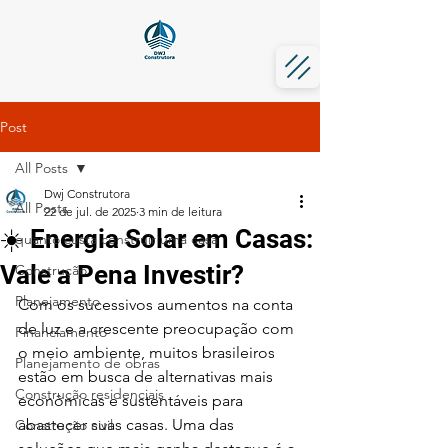
Post
All Posts
Dwj Construtora
All Posts
22 de jul. de 2025
3 min de leitura
☀️ Energia Solar em Casas:
quanto custa construir uma casa
Vale a Pena Investir?
Construção
Planejamento
Com os sucessivos aumentos na conta 
de luz e a crescente preocupação com 
Financiamento
o meio ambiente, muitos brasileiros 
Planejamento de obras
estão em busca de alternativas mais 
Construção residenciais
econômicas e sustentáveis para 
abastecer suas casas. Uma das 
Construção civil