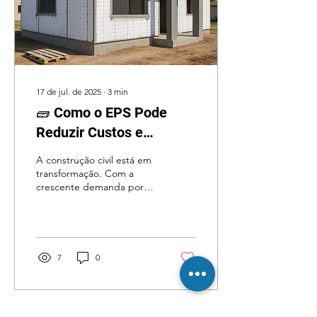
17 de jul. de 2025
∙
3
min
🧱 Como o EPS Pode
Reduzir Custos e
Impacto Ambiental na
A construção civil está em
Sua Construção
transformação. Com a
crescente demanda por
soluções sustentáveis e
econômicas, o EPS na
construção...
7
0