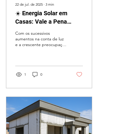
22 de jul. de 2025
∙
3
min
☀️ Energia Solar em
Casas: Vale a Pena
Investir?
Com os sucessivos
aumentos na conta de luz
e a crescente preocupação
com o meio ambiente,
muitos brasileiros estão em
busca de...
1
0